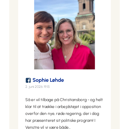
Sophie Løhde
2. juni 2026 19:15
Så er vil tilbage på Christiansborg - og helt
klar til at trække i arbejdstøjet i opposition
overfor den nye, røde regering, der i dag
har præsenteret sit politiske program! I
Venstre vil vi være både…